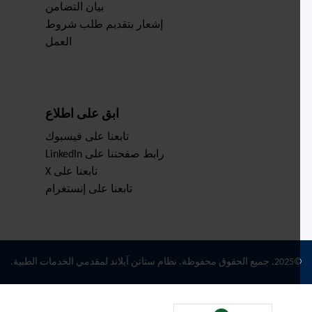
بيان التضامن
إشعار بتقديم طلب شروط
العمل
ابق على اطلاع
تابعنا على فيسبوك
رابط صفحتنا على LinkedIn
تابعنا على X
تابعنا على إنستغرام
حقوق محفوظة. نظام ستاتن آيلاند لمقدمي الخدمات الطبية.