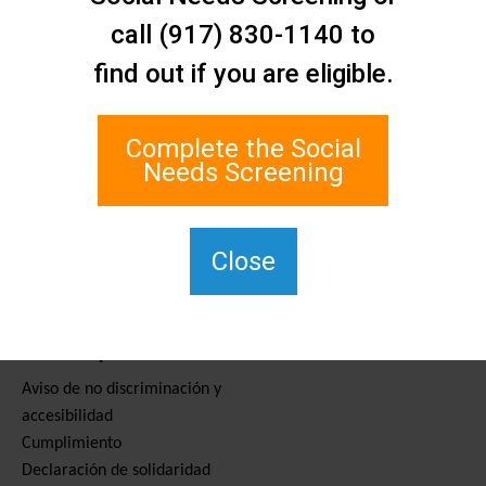
Contáctenos
call (917) 830-1140 to
Red de Asistencia Social de
find out if you are eligible.
Staten Island
1 Edgewater Plaza, Suite 700
Staten Island, NY 10305
Complete the Social
Para TTY, marque el 711.
Needs Screening
(917) 830-1140
SIPPS-
ContactUs@northwell.edu
Close
Servicios y recursos
Aviso de no discriminación y
accesibilidad
Cumplimiento
Declaración de solidaridad