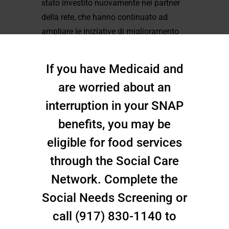
stato investito nuovamente nei partner
della rete, che hanno continuato ad
ampliare le iniziative di miglioramento
della salute della popolazione.
If you have Medicaid and
Nel 2024, lo Stato di New York ha
are worried about an
ottenuto un'estensione
interruption in your SNAP
dell'emendamento alla deroga Medicaid
1115 per implementare una nuova
benefits, you may be
iniziativa chiamata New York Health
eligible for food services
Equity Reform. Nell'ambito di questo
through the Social Care
waiver, il SI PPS è diventato l'ente
capofila nella contea di Richmond per
Network. Complete the
sviluppare una rete di assistenza
Social Needs Screening or
sociale. L'obiettivo della rete di
call (917) 830-1140 to
assistenza sociale è quello di espandere