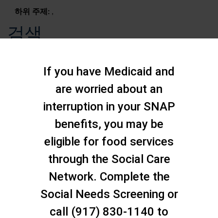
하위 주제:
,
검색
If you have Medicaid and
are worried about an
interruption in your SNAP
benefits, you may be
eligible for food services
through the Social Care
Network. Complete the
Social Needs Screening or
문의하기
call (917) 830-1140 to
스태튼 아일랜드 소셜 케어