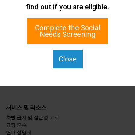
find out if you are eligible.
네트워크
1 에지워터 플라자, 스위트
700
Complete the Social
스태튼 아일랜드, 뉴욕
Needs Screening
10305
TTY의 경우 711번을 누르세
요.
Close
(917) 830-1140
SIPPS-
ContactUs@northwell.edu
서비스 및 리소스
차별 금지 및 접근성 고지
규정 준수
연대 성명서