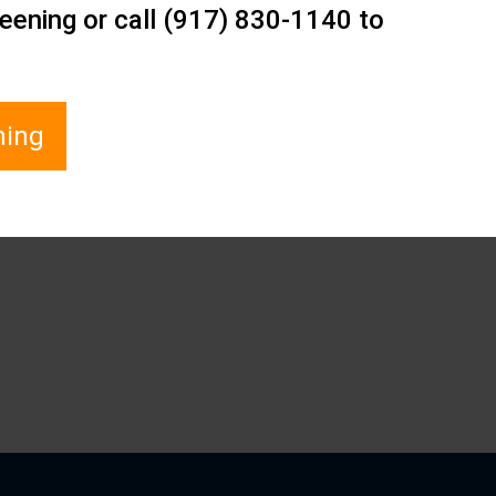
eening or call (917) 830-1140 to
ning