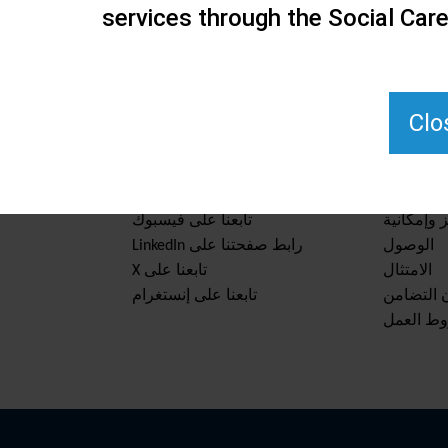
services through the Social Car
Clo
والموارد
ابق على اطلاع
 وإمكانية
تابعنا على فيسبوك
الوصول
رابط صفحتنا على LinkedIn
الامتثال
تابعنا على X
ن التضامن
تابعنا على إنستغرام
وط العمل