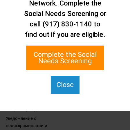
Свяжитесь с нами
Network. Complete the
Сеть социальной помощи
Social Needs Screening or
Статен-Айленда
call (917) 830-1140 to
1 Edgewater Plaza, Suite 700
Стейтен-Айленд, Нью-Йорк
find out if you are eligible.
10305
Для связи с TTY наберите
Complete the Social
711.
Needs Screening
(917) 830-1140
SIPPS-
ContactUs@northwell.edu
Close
Услуги и ресурсы
Уведомление о
недискриминации и