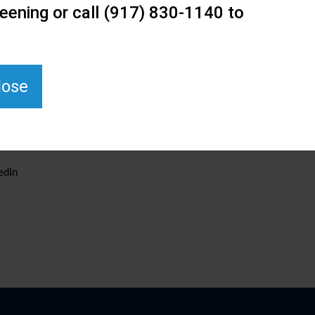
eening or call (917) 830-1140 to
lose
edIn
.