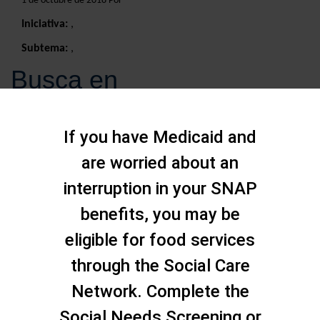
1 de octubre de 2018 Por
Iniciativa:
,
Subtema:
,
Busca en
If you have Medicaid and
are worried about an
interruption in your SNAP
benefits, you may be
eligible for food services
through the Social Care
Network. Complete the
Social Needs Screening or