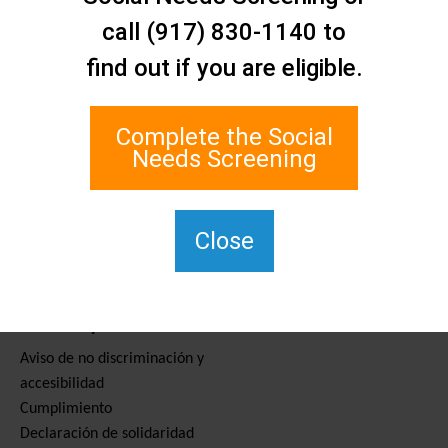
Contáctenos
call (917) 830-1140 to
Red de Asistencia Social de
find out if you are eligible.
Staten Island
1 Edgewater Plaza, Suite 700
Staten Island, NY 10305
Complete the Social
Para TTY, marque el 711.
Needs Screening
(917) 830-1140
SIPPS-
ContactUs@northwell.edu
Close
Servicios y recursos
Aviso de no discriminación y
accesibilidad
Cumplimiento
Declaración de solidaridad