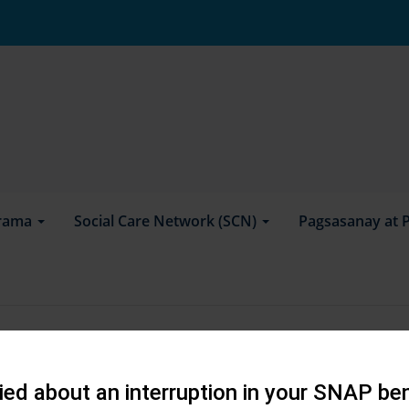
rama
Social Care Network (SCN)
Pagsasanay at 
ara sa 16310-
ealthworks.com
ed about an interruption in your SNAP ben