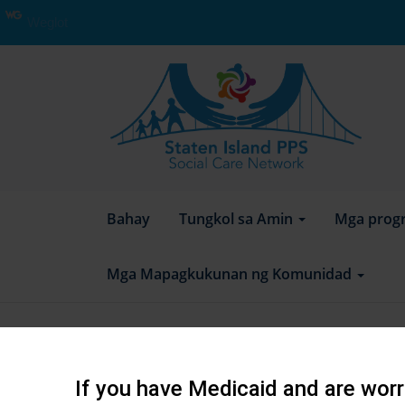
Weglot
Bahay
Tungkol sa Amin
Mga prog
Mga Mapagkukunan ng Komunidad
course-participant p
user:dbelton@cityh
If you have Medicaid and are worri