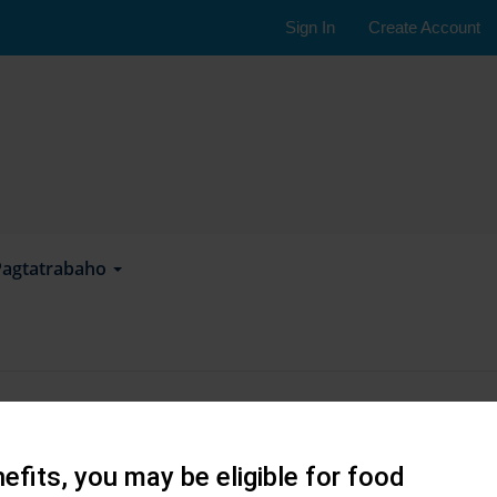
Sign In
Create Account
Pagtatrabaho
Maghanap
efits, you may be eligible for food