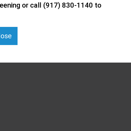
eening or call (917) 830-1140 to
lose