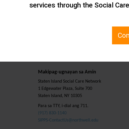
services through the Social Car
Abril 24, 2018 Ni
Inisyatiba:
,
Sub-Topic:
,
Com
Makipag-ugnayan sa Amin
Staten Island Social Care Network
1 Edgewater Plaza, Suite 700
Staten Island, NY 10305
Para sa TTY, i-dial ang 711.
(917) 830-1140
SIPPS-ContactUs@northwell.edu