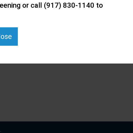
eening or call (917) 830-1140 to
lose
.