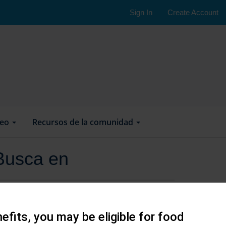
Sign In
Create Account
leo
Recursos de la comunidad
Busca en
efits, you may be eligible for food