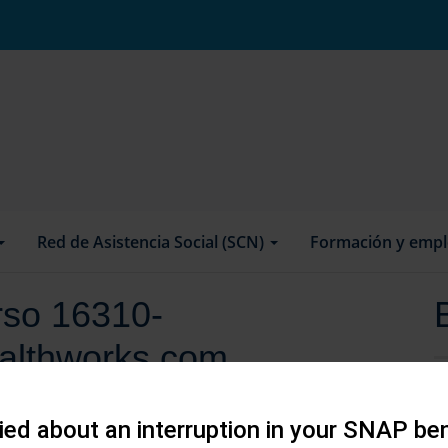
Red de Asistencia Social (SCN)
Formación y emp
urso 16310-
ealthworks.com
ed about an interruption in your SNAP ben