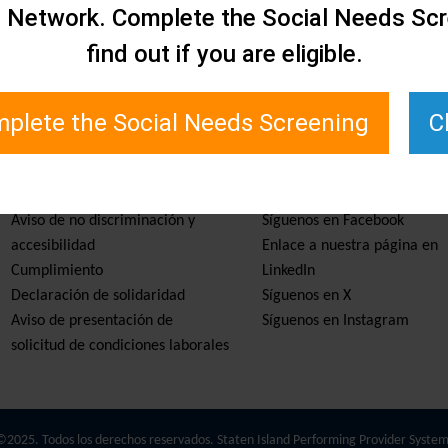
e Network. Complete the Social Needs Scr
find out if you are eligible.
plete the Social Needs Screening
C
Servicios y recursos
Manténgase informado
Aviso de no discriminación y
Síguenos en Facebook
accesibilidad
Enlace a nuestra página en
Cumplimiento
LinkedIn
Declaración de solidaridad
Síguenos en X
Aviso de presentación de
Síguenos en Instagram
solicitud de condiciones laborales
©2025. Todos los derechos reservados. Staten Island Performing Provider System