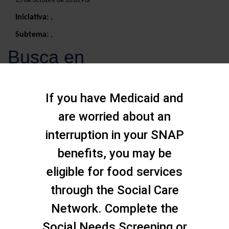
25 de octubre de 2018 Por
Iniciativa:
,
Subtema:
,
Busca en
If you have Medicaid and
are worried about an
interruption in your SNAP
benefits, you may be
eligible for food services
through the Social Care
Network. Complete the
Social Needs Screening or