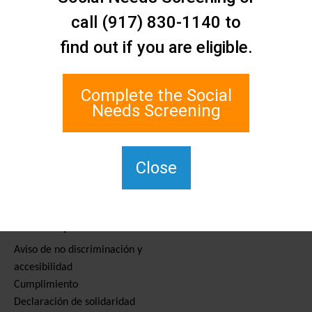
Contáctenos
call (917) 830-1140 to
Red de Asistencia Social de
find out if you are eligible.
Staten Island
1 Edgewater Plaza, Suite 700
Staten Island, NY 10305
Complete the Social
Para TTY, marque el 711.
Needs Screening
(917) 830-1140
SIPPS-
ContactUs@northwell.edu
Close
Servicios y recursos
Aviso de no discriminación y
accesibilidad
Cumplimiento
Declaración de solidaridad