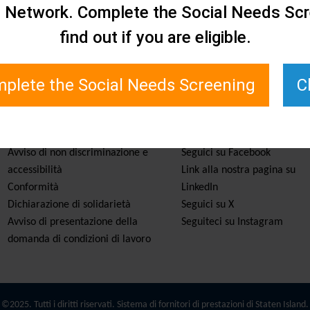
e Network. Complete the Social Needs Scr
find out if you are eligible.
plete the Social Needs Screening
C
Servizi e risorse
Rimanete informati
Avviso di non discriminazione e
Seguici su Facebook
accessibilità
Link alla nostra pagina su
Conformità
LinkedIn
Dichiarazione di solidarietà
Seguici su X
Avviso di presentazione della
Seguiteci su Instagram
domanda di condizioni di lavoro
©2025. Tutti i diritti riservati. Sistema di fornitori di prestazioni di Staten Island.