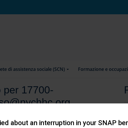
ete di assistenza sociale (SCN)
Formazione e occupaz
o per 17700-
onso@nychhc.org
ed about an interruption in your SNAP ben