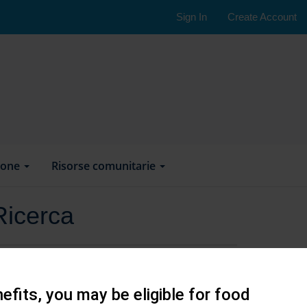
Sign In
Create Account
ione
Risorse comunitarie
Ricerca
efits, you may be eligible for food