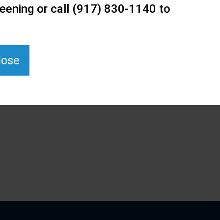
eening or call (917) 830-1140 to
lose