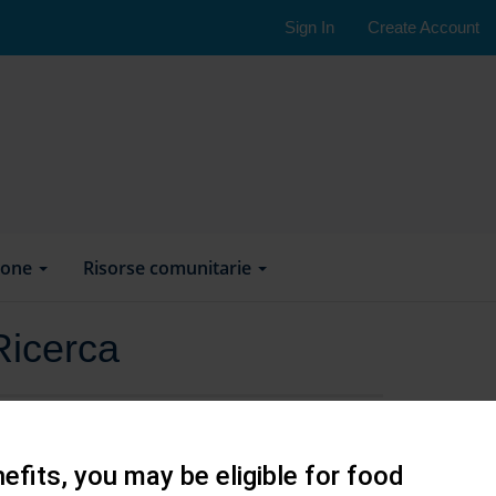
Sign In
Create Account
ione
Risorse comunitarie
Ricerca
efits, you may be eligible for food