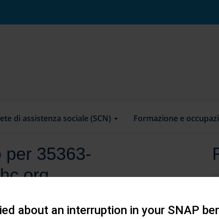
ete di assistenza sociale (SCN)
Formazione e occupaz
o per 35363-
hc.org
ed about an interruption in your SNAP ben