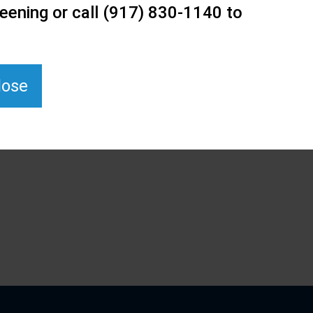
eening or call (917) 830-1140 to
lose