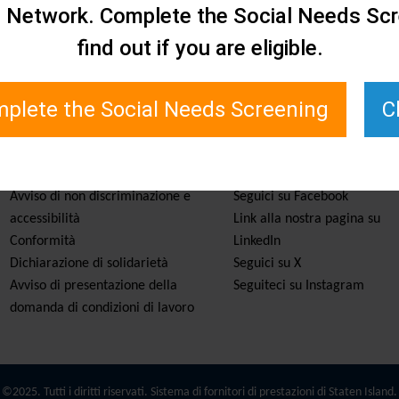
e Network. Complete the Social Needs Scr
find out if you are eligible.
plete the Social Needs Screening
C
Servizi e risorse
Rimanete informati
Avviso di non discriminazione e
Seguici su Facebook
accessibilità
Link alla nostra pagina su
Conformità
LinkedIn
Dichiarazione di solidarietà
Seguici su X
Avviso di presentazione della
Seguiteci su Instagram
domanda di condizioni di lavoro
©2025. Tutti i diritti riservati. Sistema di fornitori di prestazioni di Staten Island.